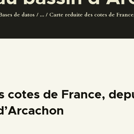
PREPARAR LA VISITA
Bases de datos
...
Carte reduite des cotes de France,
ACTIVIDADES
█
EL MUSEO
COLECCIONES
s cotes de France, depui
DIDÁCTICA
 d’Arcachon
ESPAÑOL