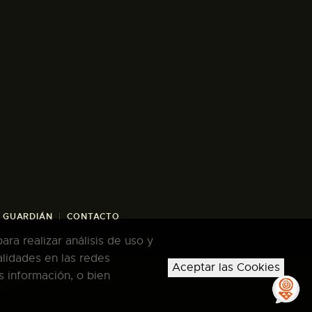
/ GUARDIÁN
CONTACTO
ra realizar análisis de uso y
alidades en las redes
Aceptar las Cookies
s información, o bien
dos