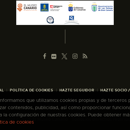
AL
POLÍTICA DE COOKIES
HAZTE SEGUIDOR
HAZTE SOCIO 
 informamos que utilizamos cookies propias y de terceros pa
zar contenidos, publicidad, así como proporcionar funcion
pta la configuración de nuestras cookies. Puede obtener má
pyright © 2026 El Museo Canario · Todos los derechos reserva
ítica de cookies