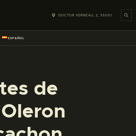
DOCTOR VERNEAU, 2, 35001
ESPAÑOL
tes de
d’Oleron
rcachon