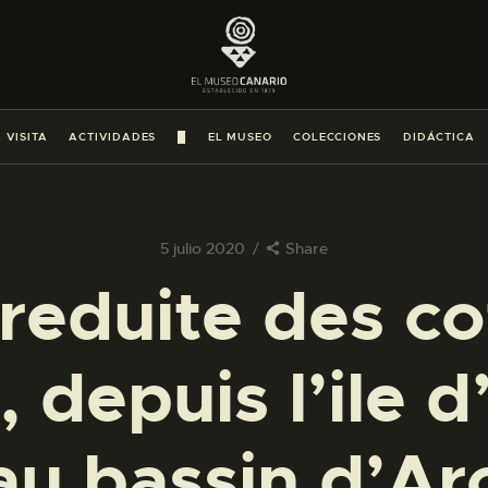
PREPARAR LA VISITA
ACTIVIDADES
 VISITA
ACTIVIDADES
█
EL MUSEO
COLECCIONES
DIDÁCTICA
█
EL MUSEO
5 julio 2020
Share
 reduite des co
COLECCIONES
 depuis l’ile 
DIDÁCTICA
ESPAÑOL
au bassin d’A