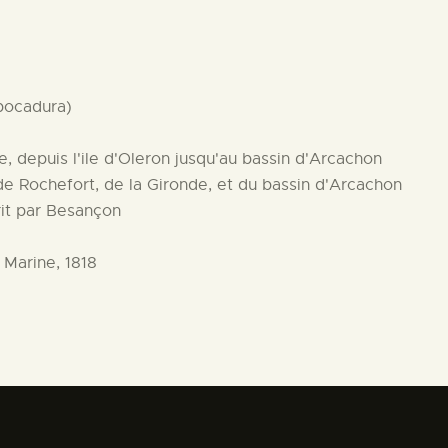
bocadura)
e, depuis l'ile d'Oleron jusqu'au bassin d'Arcachon
 de Rochefort, de la Gironde, et du bassin d'Arcachon
crit par Besançon
a Marine, 1818