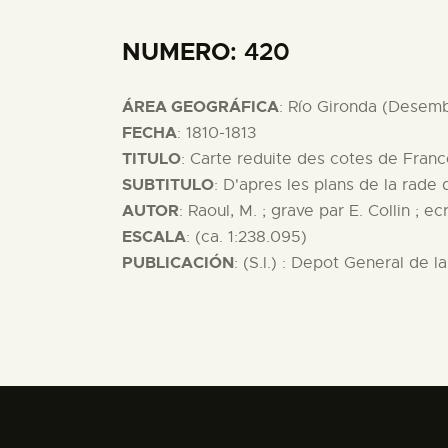
NUMERO
: 420
ÁREA GEOGRÁFICA
: Río Gironda (Desem
FECHA
: 1810-1813
TITULO
: Carte reduite des cotes de Franc
SUBTITULO
: D'apres les plans de la rade
AUTOR
: Raoul, M. ; grave par E. Collin ; e
ESCALA
: (ca. 1:238.095)
PUBLICACIÓN
: (S.l.) : Depot General de l