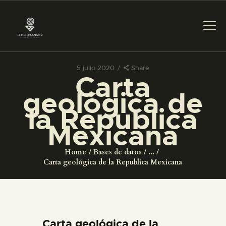
5 julio 2020
Share
Carta
PREPARAR LA VISITA
geológica de
la Republica
ACTIVIDADES
Mexicana
█
Home
Bases de datos
...
Carta geológica de la Republica Mexicana
EL MUSEO
COLECCIONES
Carta geológica de la