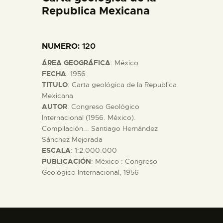
Republica Mexicana
DIDÁCTICA
ESPAÑOL
NUMERO
: 120
ÁREA GEOGRÁFICA
: México
PREPARAR LA VISITA
FECHA
: 1956
TITULO
: Carta geológica de la Republica
Mexicana
ACTIVIDADES
AUTOR
: Congreso Geológico
Internacional (1956. México).
█
Compilación... Santiago Hernández
Sánchez Mejorada
ESCALA
: 1:2.000.000
EL MUSEO
PUBLICACIÓN
: México : Congreso
Geológico Internacional, 1956
COLECCIONES
DIDÁCTICA