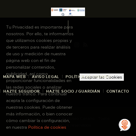
ESPAÑOL
Tu Privacidad es importante para
nosotros. Por ello, te informamos
que utilizamos cookies propias y
de terceros para realizar análisis
de uso y medición de nuestra
página web con el fin de
personalizar contenidos,
publicidad, así como
MAPA WEB
AVISO LEGAL
POLÍTICA DE COOKIES
Aceptar las Cookies
proporcionar funcionalidades en
las redes sociales o analizar
HAZTE SEGUIDOR
HAZTE SOCIO / GUARDIÁN
CONTACTO
nuestro tráfico. Para continuar
acepta la configuración de
nuestras cookies. Puede obtener
más información, o bien conocer
Copyright © 2026 El Museo Canario · Todos
cómo cambiar la configuración,
los derechos reservados
en nuestra
Política de cookies