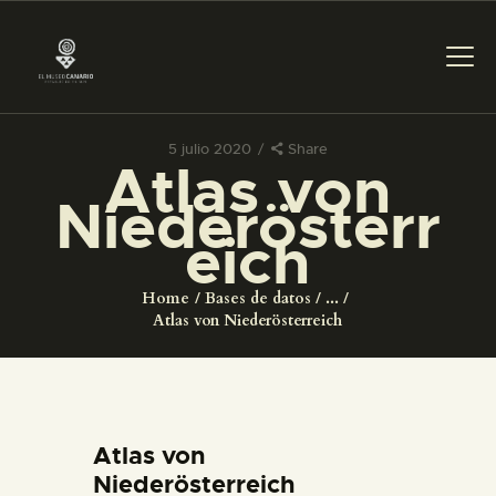
5 julio 2020
Share
Atlas von
PREPARAR LA VISITA
Niederösterr
eich
ACTIVIDADES
Home
Bases de datos
...
█
Atlas von Niederösterreich
EL MUSEO
COLECCIONES
Atlas von
Niederösterreich