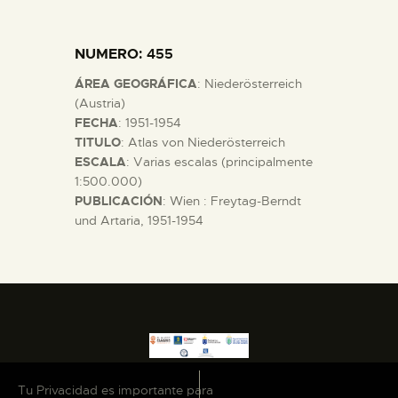
DIDÁCTICA
NUMERO
: 455
ESPAÑOL
ÁREA GEOGRÁFICA
: Niederösterreich
(Austria)
PREPARAR LA VISITA
FECHA
: 1951-1954
TITULO
: Atlas von Niederösterreich
ESCALA
: Varias escalas (principalmente
ACTIVIDADES
1:500.000)
PUBLICACIÓN
: Wien : Freytag-Berndt
und Artaria, 1951-1954
█
EL MUSEO
COLECCIONES
DIDÁCTICA
Tu Privacidad es importante para