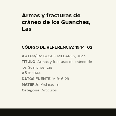
DIDÁCTICA
Armas y fracturas de
ESPAÑOL
cráneo de los Guanches,
Las
PREPARAR LA VISITA
CÓDIGO DE REFERENCIA
: 1944_02
ACTIVIDADES
AUTOR/ES
: BOSCH MILLARES, Juan
TÍTULO
: Armas y fracturas de cráneo de
█
los Guanches, Las
AÑO
: 1944
DATOS FUENTE
: V-9: 6-29
EL MUSEO
MATERIA
: Prehistoria
Categoría
: Artículos
COLECCIONES
DIDÁCTICA