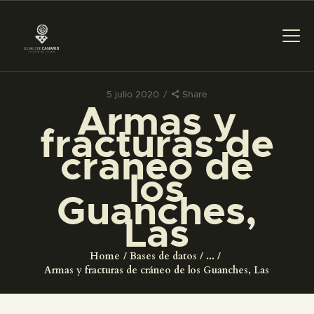
5 julio 2020
Share
Armas y
PREPARAR LA VISITA
fracturas de
cráneo de
ACTIVIDADES
los
Guanches,
█
Las
EL MUSEO
Home
Bases de datos
...
Armas y fracturas de cráneo de los Guanches, Las
COLECCIONES