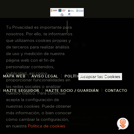
ESPAÑOL
Tu Privacidad es importante para
nosotros. Por ello, te informamos
que utilizamos cookies propias y
de terceros para realizar análisis
de uso y medición de nuestra
página web con el fin de
personalizar contenidos,
publicidad, así como
MAPA WEB
AVISO LEGAL
POLÍTICA DE COOKIES
Aceptar las Cookies
proporcionar funcionalidades en
las redes sociales o analizar
HAZTE SEGUIDOR
HAZTE SOCIO / GUARDIÁN
CONTACTO
nuestro tráfico. Para continuar
acepta la configuración de
nuestras cookies. Puede obtener
más información, o bien conocer
Copyright © 2026 El Museo Canario · Todos
cómo cambiar la configuración,
los derechos reservados
en nuestra
Política de cookies