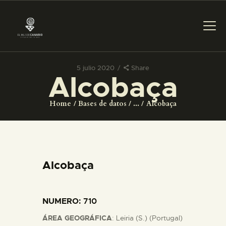
5 julio 2020
Share
Alcobaça
PREPARAR LA VISITA
Home
Bases de datos
...
Alcobaça
ACTIVIDADES
█
Alcobaça
EL MUSEO
NUMERO
: 710
COLECCIONES
ÁREA GEOGRÁFICA
: Leiria (S.) (Portugal)