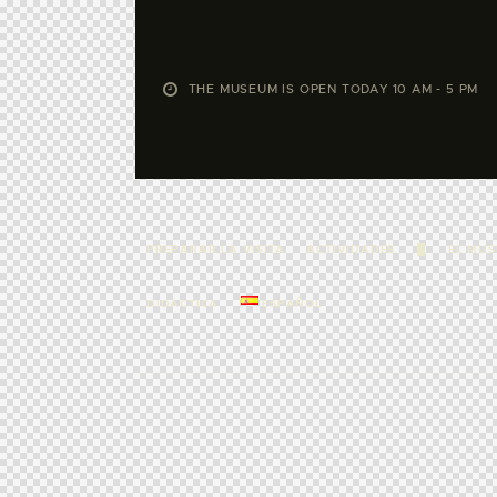
THE MUSEUM IS OPEN TODAY 10 AM - 5 PM
PREPARAR LA VISITA
ACTIVIDADES
█
EL MUS
DIDÁCTICA
ESPAÑOL