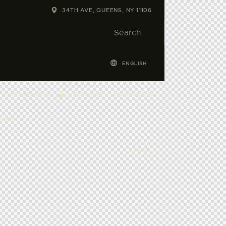
34TH AVE, QUEENS, NY 11106
ENGLISH
ACTIVIDADES
█
EL MUSEO
COLECCIONES
PAÑOL
VISIT