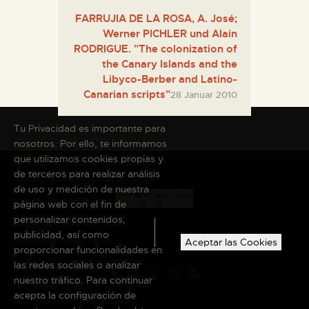
FARRUJIA DE LA ROSA, A. José;
Werner PICHLER und Alain
RODRIGUE. "The colonization of
the Canary Islands and the
Libyco-Berber and Latino-
Canarian scripts"
28 Januar 2010
Tu Privacidad es importante para
nosotros. Por ello, te informamos
que utilizamos cookies propias y
de terceros para realizar análisis
de uso y medición de nuestra
página web con el fin de
personalizar contenidos,
publicidad, así como
Aceptar las Cookies
proporcionar funcionalidades en
las redes sociales o analizar
nuestro tráfico. Para continuar
acepta la configuración de