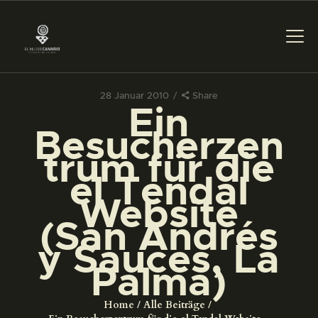
28 Januar 2010
Share
Ein
DAS MUSEUM
Besucherzen
trum für die
DIENSTLEISTUNGEN
el Tendal
Website
DIGITALE RESSOURCEN
(San Andrés
y Sauces, La
DEUTSCH
Palma)
DAS MUSEUM
Home
Alle Beiträge