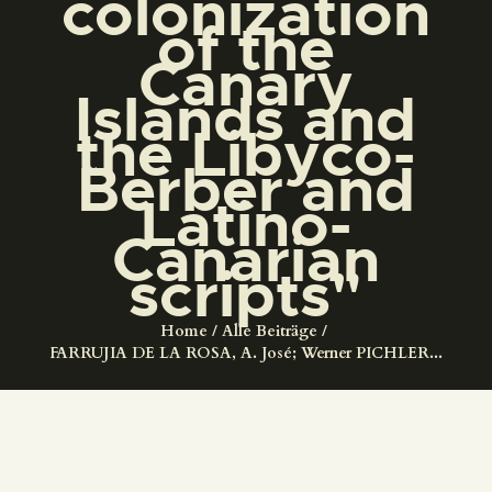
colonization
DIENSTLEISTUNGEN
of the
Canary
DIGITALE RESSOURCEN
Islands and
the Libyco-
DEUTSCH
Berber and
Latino-
Canarian
scripts"
Home
Alle Beiträge
FARRUJIA DE LA ROSA, A. José; Werner PICHLER...