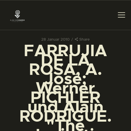
28 Januar 2010
Share
FARRUJIA
DAS MUSEUM
DE LA
ROSA, A.
DIENSTLEISTUNGEN
José;
Werner
DIGITALE RESSOURCEN
PICHLER
und Alain
DEUTSCH
RODRIGUE.
"The
DAS MUSEUM