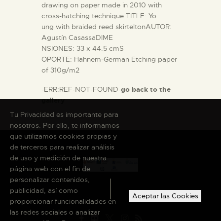
drawing on paper made in 2010 with
cross-hatching technique TITLE: Yo
ung with braided reed skirteltonAUTOR:
Agustín CasassaDIME
NSIONES: 33 x 44.5 cmS
OPORTE: Hahnem-German Etching paper
of 310g/m2
-ERR:REF-NOT-FOUND-
go back to the
gallery
Tu Privacidad es importante para
nosotros. Por ello, te informamos
que utilizamos cookies propias y
de terceros para realizar análisis
de uso y medición de nuestra
página web con el fin de
personalizar contenidos,
publicidad, así como
Aceptar las Cookies
proporcionar funcionalidades en
las redes sociales o analizar