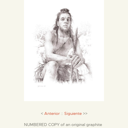
ENGLISH
THE MUSEUM
EXHIBITION AND
COLLECTIONS
CENTRO DE
DOCUMENTACIÓN
SERVICES
ENGLISH
<
Anterior
::
Siguiente
>>
NUMBERED COPY of an original graphite