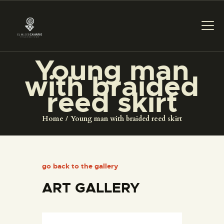
Young man
with braided
THE MUSEUM
reed skirt
EXHIBITION AND
Home
Young man with braided reed skirt
COLLECTIONS
CENTRO DE
go back to the gallery
DOCUMENTACIÓN
ART GALLERY
SERVICES