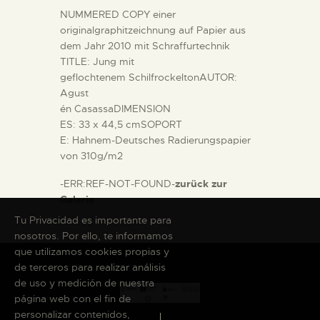
NUMMERED COPY einer
originalgraphitzeichnung auf Papier aus
dem Jahr 2010 mit Schraffurtechnik
TITLE: Jung mit
geflochtenem SchilfrockeltonAUTOR:
Agust
én CasassaDIMENSION
ES: 33 x 44,5 cmSOPORT
E: Hahnem-Deutsches Radierungspapier
von 310g/m2
-ERR:REF-NOT-FOUND-
zurück zur
Galerie
Tu Privacidad es importante para
nosotros. Por ello, te informamos
que utilizamos cookies propias y
de terceros para realizar análisis
de uso y medición de nuestra
página web con el fin de
personalizar contenidos,