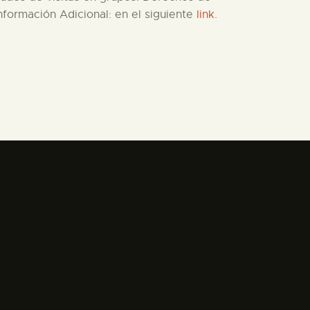
 Información Adicional: en el siguiente
link
.