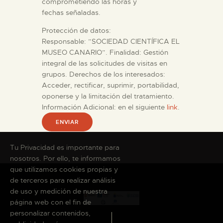
comprometiendo las horas y
fechas señaladas.
Protección de datos:
Responsable: ”SOCIEDAD CIENTÍFICA EL
MUSEO CANARIO”. Finalidad: Gestión
integral de las solicitudes de visitas en
grupos. Derechos de los interesados:
Acceder, rectificar, suprimir, portabilidad,
oponerse y la limitación del tratamiento.
Información Adicional: en el siguiente
link
.
Tu Privacidad es importante para
nosotros. Por ello, te informamos
que utilizamos cookies propias y
de terceros para realizar análisis
de uso y medición de nuestra
página web con el fin de
personalizar contenidos,