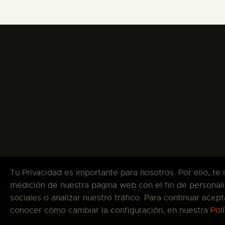
Tu Privacidad es importante para nosotros. Por ello, te
medición de nuestra página web con el fin de personali
sociales o analizar nuestro tráfico. Para continuar ace
Co
conocer cómo cambiar la configuración, en nuestra
Pol