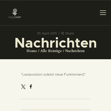
25 April 2011
Share
Nachrichten
DAS MUSEUM
Home
Alle Beiträge
Nachrichten
DIENSTLEISTUNGEN
DIGITALE RESSOURCEN
"Lastposition zuletzt neue Funktionen2"
DEUTSCH
DAS MUSEUM