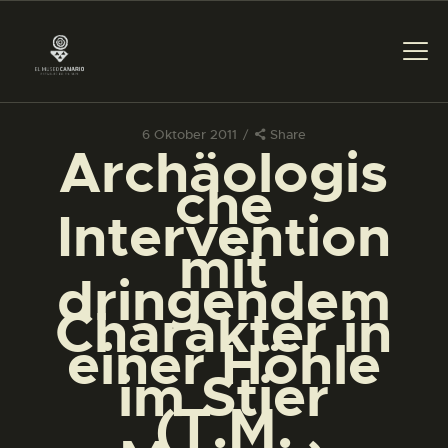
6 Oktober 2011
Share
Archäologis
DAS MUSEUM
che
Intervention
DIENSTLEISTUNGEN
mit
dringendem
DIGITALE RESSOURCEN
Charakter in
einer Höhle
DEUTSCH
im Stier
(T.M.
DAS MUSEUM