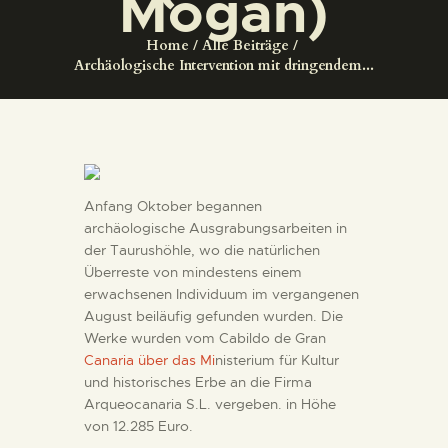
Mogan)
DIENSTLEISTUNGEN
Home
Alle Beiträge
Archäologische Intervention mit dringendem...
DIGITALE RESSOURCEN
DEUTSCH
Anfang Oktober begannen
archäologische Ausgrabungsarbeiten in
der Taurushöhle, wo die natürlichen
Überreste von mindestens einem
erwachsenen Individuum im vergangenen
August beiläufig gefunden wurden. Die
Werke wurden vom Cabildo de Gran
Canaria über das Mi
nisterium für Kultur
und historisches Erbe an die Firma
Arqueocanaria S.L. vergeben. in Höhe
von 12.285 Euro.