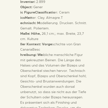
Inventar:
2.899
Object:
Gener
ic FigureClassificatio
n: Ceram
icsMatt
er: Clay. Almagre.T
echnisch: M
odellierung. Drucken. Schnitt.
Gemalt. Poliertem.
Maße: Höhe,
26,1 cm;; max. Breite, 23,7
cm. Kulture
ller Kontext: Vorge
schichte von Gran
CanariaBesc
hreibung: We
ibliche menschliche Figur
mit gekreuzten Beinen. Die Länge des
Halses und das Volumen der Bizeps und
Oberschenkel stechen hervor. Technisch
sind Kopf, Bizeps und Oberschenkel hohl;
Gesichts- und Brustanwendungen. Die
Oberschenkel wurden auch dorsal
unbenutzt, so dass sie nicht aus der Tiefe
der Schultern oder Bizeps herausragen.
Es präsentiert sich als Finishing und
dekorative Techniken: Drucke, um die