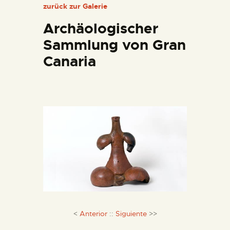
zurück zur Galerie
DIENSTLEISTUNGEN
Archäologischer
DIGITALE RESSOURCEN
Sammlung von Gran
Canaria
DEUTSCH
<
Anterior
::
Siguiente
>>