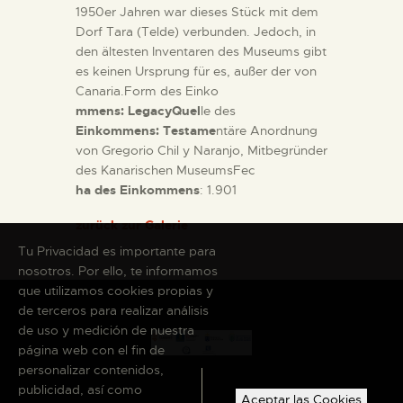
1950er Jahren war dieses Stück mit dem
Dorf Tara (Telde) verbunden. Jedoch, in
den ältesten Inventaren des Museums gibt
es keinen Ursprung für es, außer der von
Canaria.Form des Einko
mmens: LegacyQuel
le des
Einkommens: Testame
ntäre Anordnung
von Gregorio Chil y Naranjo, Mitbegründer
des Kanarischen MuseumsFec
ha des Einkommens
: 1.901
zurück zur Galerie
Tu Privacidad es importante para
nosotros. Por ello, te informamos
que utilizamos cookies propias y
de terceros para realizar análisis
de uso y medición de nuestra
página web con el fin de
personalizar contenidos,
publicidad, así como
Aceptar las Cookies