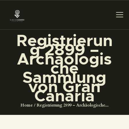
Registrierun
g 2899 –
DAS MUSEUM
Archäologis
che
DIENSTLEISTUNGEN
Sammlung
von Gran
DIGITALE RESSOURCEN
Canaria
DEUTSCH
Home
Registrierung 2899 – Archäologische...
DAS MUSEUM