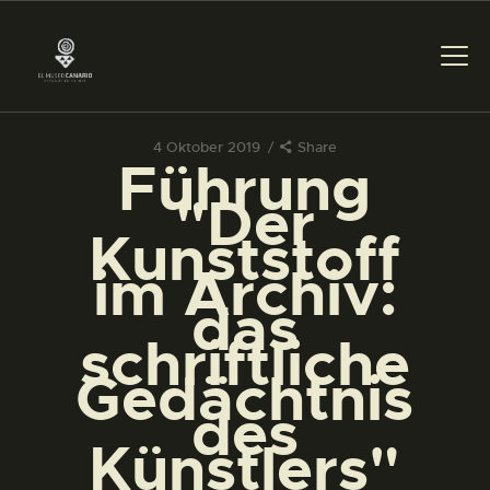
4 Oktober 2019
Share
Führung
DAS MUSEUM
"Der
Kunststoff
DIENSTLEISTUNGEN
im Archiv:
das
DIGITALE RESSOURCEN
schriftliche
Gedächtnis
DEUTSCH
des
Künstlers"
DAS MUSEUM