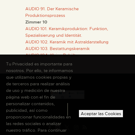
AUDIO 91. Der Keramische
Produktionsprozess
Zimmer 10
AUDIO 101. Keramikproduktion: Funktion,
Spezialisierung und Identität.
AUDIO 102. Keramik mit Astraldarstellung
AUDIO 103. Bestattungskeramik
AUDIO 104. Kleine Behälter.
Tu Privacidad es importante para
nosotros. Por ello, te informamos
que utilizamos cookies propias y
de terceros para realizar análisis
de uso y medición de nuestra
página web con el fin de
personalizar contenidos,
publicidad, así como
Aceptar las Cookies
proporcionar funcionalidades en
las redes sociales o analizar
nuestro tráfico. Para continuar