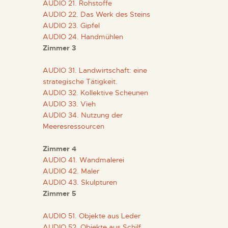
AUDIO 21. Rohstoffe
DIENSTLEISTUNGEN
AUDIO 22. Das Werk des Steins
AUDIO 23. Gipfel
AUDIO 24. Handmühlen
DIGITALE RESSOURCEN
Zimmer 3
DEUTSCH
AUDIO 31. Landwirtschaft: eine
strategische Tätigkeit.
AUDIO 32. Kollektive Scheunen
AUDIO 33. Vieh
AUDIO 34. Nutzung der
Meeresressourcen
Zimmer 4
AUDIO 41. Wandmalerei
AUDIO 42. Maler
AUDIO 43. Skulpturen
Zimmer 5
AUDIO 51. Objekte aus Leder
AUDIO 52. Objekte aus Schilf