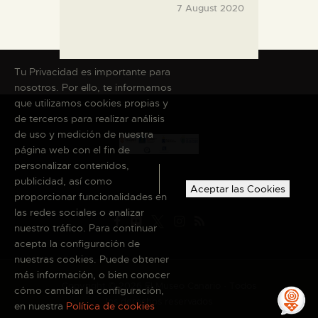
7 August 2020
Tu Privacidad es importante para
nosotros. Por ello, te informamos
que utilizamos cookies propias y
de terceros para realizar análisis
de uso y medición de nuestra
página web con el fin de
personalizar contenidos,
publicidad, así como
Aceptar las Cookies
proporcionar funcionalidades en
las redes sociales o analizar
nuestro tráfico. Para continuar
acepta la configuración de
nuestras cookies. Puede obtener
más información, o bien conocer
Copyright © 2026 El Museo Canario · Todos
cómo cambiar la configuración,
los derechos reservados
en nuestra
Política de cookies