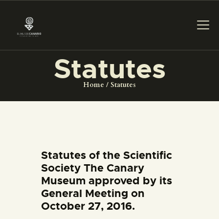
Statutes
THE MUSEUM
Home
Statutes
EXHIBITION AND
COLLECTIONS
CENTRO DE
Statutes of the Scientific
Society The Canary
DOCUMENTACIÓN
Museum approved by its
General Meeting on
SERVICES
October 27, 2016.