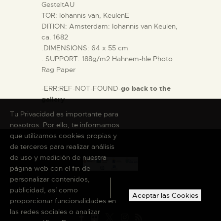
GesteltAU
TOR: Iohannis van, KeulenE
DITION: Amsterdam: Iohannis van Keulen,
ca. 1682
.DIMENSIONS: 64 x 55 cm
. SUPPORT: 188g/m2 Hahnem-hle Photo
Rag Paper
-ERR:REF-NOT-FOUND-
go back to the
gallery
Tu Privacidad es importante para
nosotros. Por ello, te informamos
que utilizamos cookies propias y
de terceros para realizar análisis
de uso y medición de nuestra
página web con el fin de
personalizar contenidos,
publicidad, así como
Aceptar las Cookies
proporcionar funcionalidades en
las redes sociales o analizar