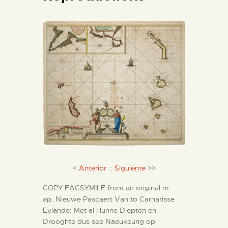
ENGLISH
THE MUSEUM
EXHIBITION AND
COLLECTIONS
CENTRO DE
DOCUMENTACIÓN
SERVICES
<
Anterior
::
Siguiente
>>
ENGLISH
COPY FACSYMILE from an original m
ap: Nieuwe Pascaert Van to Carnarisse
Eylande: Met al Hunne Diepten en
Drooghte dus see Naeukeurig op