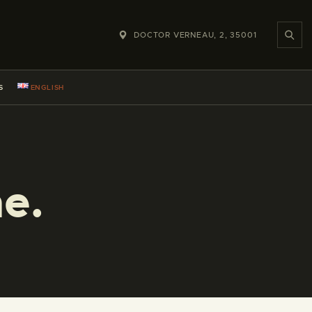
DOCTOR VERNEAU, 2, 35001
S
ENGLISH
e.