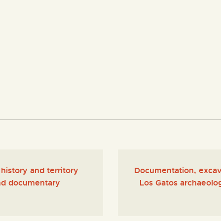
CENTRO DE DOCUMENTACIÓN
SERVICES
ENGLISH
istory and territory
Documentation, excava
and documentary
Los Gatos archaeolog