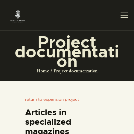
Project
documentati
THE MUSEUM
on
EXHIBITION AND
Home
Project documentation
COLLECTIONS
CENTRO DE
return to expansion project
DOCUMENTACIÓN
Articles in
SERVICES
specialized
magazines