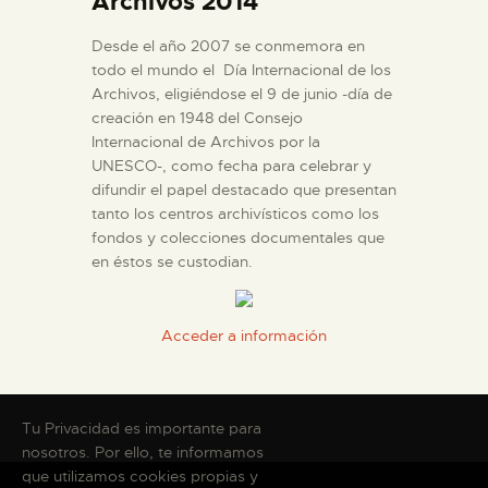
Archivos 2014
ENGLISH
Desde el año 2007 se conmemora en
todo el mundo el Día Internacional de los
THE MUSEUM
Archivos, eligiéndose el 9 de junio -día de
creación en 1948 del Consejo
Internacional de Archivos por la
EXHIBITION AND
UNESCO-, como fecha para celebrar y
COLLECTIONS
difundir el papel destacado que presentan
tanto los centros archivísticos como los
CENTRO DE
fondos y colecciones documentales que
en éstos se custodian.
DOCUMENTACIÓN
SERVICES
Acceder a información
ENGLISH
Tu Privacidad es importante para
nosotros. Por ello, te informamos
que utilizamos cookies propias y