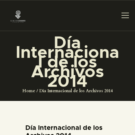
Día
Internaciona
THE MUSEUM
l de los
Archivos
EXHIBITION AND
2014
COLLECTIONS
Home
Día Internacional de los Archivos 2014
CENTRO DE
DOCUMENTACIÓN
SERVICES
Día Internacional de los