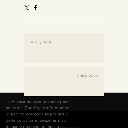
ENGLISH
THE MUSEUM
EXHIBITION AND
8 July 2020
COLLECTIONS
CENTRO DE
DOCUMENTACIÓN
17 July 2020
SERVICES
Tu Privacidad es importante para
ENGLISH
nosotros. Por ello, te informamos
que utilizamos cookies propias y
de terceros para realizar análisis
de uso y medición de nuestra