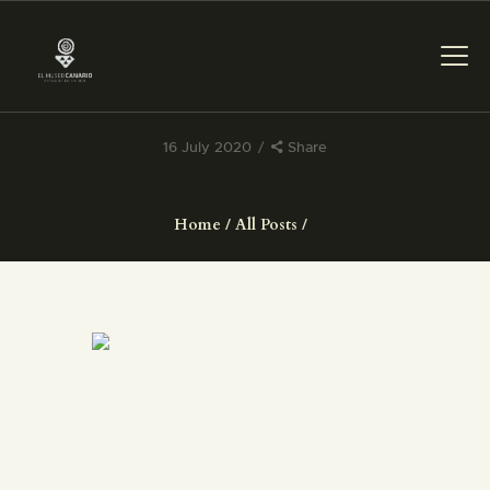
16 July 2020
Share
THE MUSEUM
Home
All Posts
EXHIBITION AND
COLLECTIONS
CENTRO DE
DOCUMENTACIÓN
SERVICES