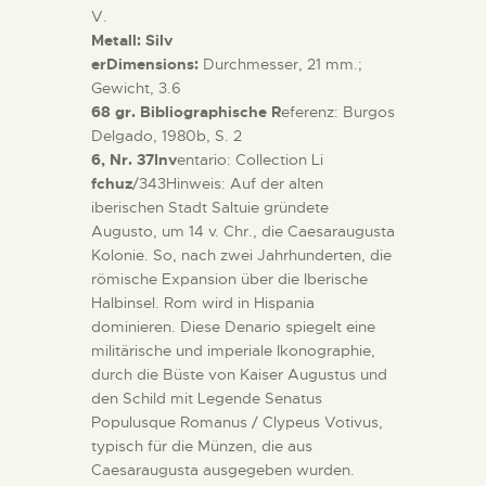
V.
Metall: Silv
erDimensions:
Durchmesser, 21 mm.;
Gewicht, 3.6
68 gr. Bibliographische R
eferenz: Burgos
Delgado, 1980b, S. 2
6, Nr. 37Inv
entario: Collection Li
fchuz
/343Hinweis: Auf der alten
iberischen Stadt Saltuie gründete
Augusto, um 14 v. Chr., die Caesaraugusta
Kolonie. So, nach zwei Jahrhunderten, die
römische Expansion über die Iberische
Halbinsel. Rom wird in Hispania
dominieren. Diese Denario spiegelt eine
militärische und imperiale Ikonographie,
durch die Büste von Kaiser Augustus und
den Schild mit Legende Senatus
Populusque Romanus / Clypeus Votivus,
typisch für die Münzen, die aus
Caesaraugusta ausgegeben wurden.