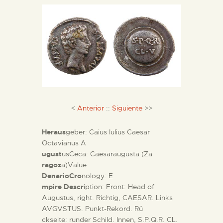
DIENSTLEISTUNGEN
DIGITALE RESSOURCEN
DEUTSCH
<
Anterior
::
Siguiente
>>
Heraus
geber: Caius Iulius Caesar
Octavianus A
ugust
usCeca: Caesaraugusta (Za
ragoz
a)Value:
DenarioCro
nology: E
mpire Descr
iption: Front: Head of
Augustus, right. Richtig, CAESAR. Links
AVGVSTUS. Punkt-Rekord. Rü
ckseite: runder Schild. Innen, S.P.Q.R. CL.