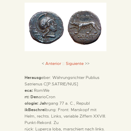
DIENSTLEISTUNGEN
DIGITALE RESSOURCEN
DEUTSCH
<
Anterior
::
Siguiente
>>
Herausg
eber: Währungsrichter Publius
Satrienus C[P.SATRIE/NUS]
eca:
RomWe
rt: Den
arioCron
ologie: Jah
rgang 77 a. C., Republ
ikBeschrei
bung: Front: Marskopf mit
Helm, rechts. Links, variable Ziffern XXVIII.
Punkt-Rekord. Zu
rück: Luperca loba, marschiert nach links.