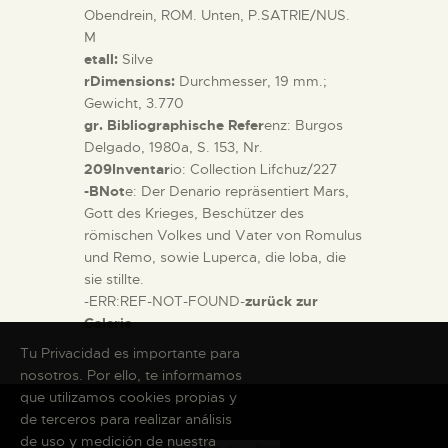
Obendrein, ROM. Unten, P.SATRIE/NUS.
M
etall:
Silve
rDimensions:
Durchmesser, 19 mm.;
Gewicht, 3.770
gr. Bibliographische Refer
enz: Burgos
Delgado, 1980a, S. 153, Nr.
209Inventar
io: Collection Lifchuz/227
-BNot
e: Der Denario repräsentiert Mars,
Gott des Krieges, Beschützer des
römischen Volkes und Vater von Romulus
und Remo, sowie Luperca, die loba, die
sie stillte.
-ERR:REF-NOT-FOUND-
zurück zur
Galerie
Tu Privacidad es importante para
nosotros. Por ello, te informamos
que utilizamos cookies propias y
de terceros para realizar análisis
de uso y medición de nuestra