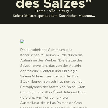
des Salzes"
DIENSTLEISTUNGEN
Home
Alle Beiträge
Selena Millares spendet dem Kanarischen Museum...
DIGITALE RESSOURCEN
DEUTSCH
Die künstlerische Sammlung des
Kanarischen Museums wurde durch die
Aufnahme des Werkes "Die Statue des
Salzes" erweitert, das von der Autorin,
der Malerin, Dichterin und Philologin
Selena Millares, gestiftet wurde. Das
Stück, ikonographisch inspiriert von den
Petroglyphen der Stätte von Balos (Gran
Canaria) und 2011 in Öl auf Jute und Holz
gefertigt, war Teil der jüngsten
Ausstellung, die in Las Palmas de Gran
Canaria unter dem suggestiven Titel "Insel