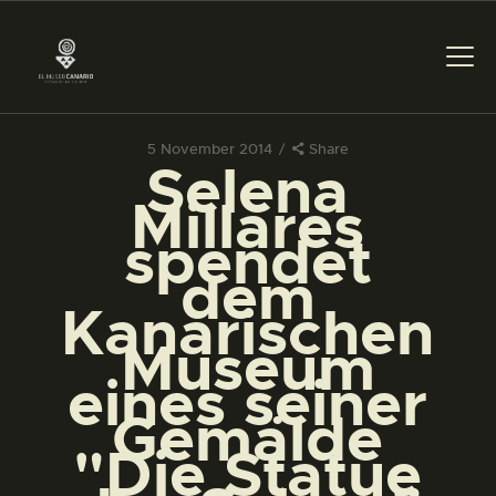
5 November 2014
Share
Selena
DAS MUSEUM
Millares
spendet
DIENSTLEISTUNGEN
dem
Kanarischen
DIGITALE RESSOURCEN
Museum
eines seiner
DEUTSCH
Gemälde
"Die Statue
DAS MUSEUM