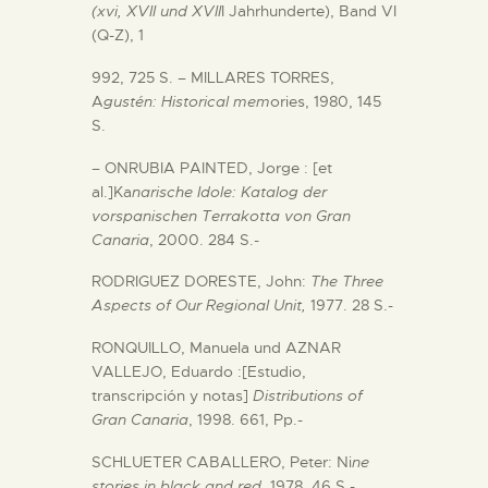
(xvi, XVII und XVII
I Jahrhunderte), Band VI
(Q-Z), 1
992, 725 S. – MILLARES TORRES,
A
gustén: Historical mem
ories, 1980, 145
S.
– ONRUBIA PAINTED, Jorge : [et
al.]Ka
narische Idole: Katalog der
vorspanischen Terrakotta von Gran
Canaria
, 2000. 284 S.-
RODRIGUEZ DORESTE, John:
The Three
Aspects of Our Regional Unit,
1977. 28 S.-
RONQUILLO, Manuela und AZNAR
VALLEJO, Eduardo :[Estudio,
transcripción y notas]
Distributions of
Gran Canaria
, 1998. 661, Pp.-
SCHLUETER CABALLERO, Peter: Ni
ne
stories in black and red
, 1978. 46 S.-