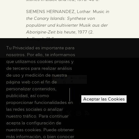
SIEMENS HERNANDEZ, Lothar: Music
in
the Canary Islands: Synthese von
populärer und kultivierter Musik aus der
Aborigine-Zeit bis heute
, 1977 (2.
Auflage). 81 S.
Tu Privacidad es importante para
nosotros. Por ello, te informamos
que utilizamos cookies propias y
de terceros para realizar análisis
de uso y medición de nuestra
página web con el fin de
personalizar contenidos,
publicidad, así como
Aceptar las Cookies
proporcionar funcionalidades en
las redes sociales o analizar
nuestro tráfico. Para continuar
acepta la configuración de
nuestras cookies. Puede obtener
más información, o bien conocer