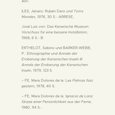
ART
ILES, Jenaro: Rubén Da
ro und Toms
Morales, 1976,
30 S.- ARRESE,
José Luis von: Das Kanarisc
he Museum:
Vorschuss für eine bessere Installation
,
1968, 6 S.- B
ERTHELOT, Sabino und BARKER-WEBB,
P.: Eth
nographie und Annale der
Eroberung der Kanarischen Inseln III
.
Annals der Eroberung der Kanarischen
Inse
ln, 1979, 123 S.
– FE, Mara Dolores de la: La
s Palmas fast
geste
rn, 1978, 40 S.
– FE, Mara Dolores de la: Ig
nacia de Lara:
Skizze einer Persönlichkeit aus der Ferne
,
1980, 94 S.-