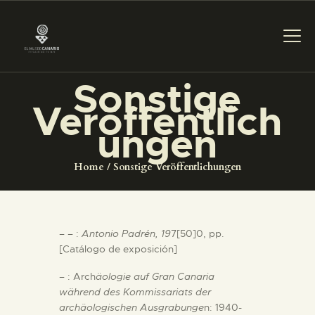
Sonstige
Veröffentlich
DAS MUSEUM
ungen
DIENSTLEISTUNGEN
Home
Sonstige Veröffentlichungen
DIGITALE RESSOURCEN
– – :
Antonio Padrén, 19
7[50]0, pp.
DEUTSCH
[Catálogo de exposición]
– : Arch
äologie auf Gran Canaria
DAS MUSEUM
während des Kommissariats der
archäologischen Ausgrabunge
n: 1940-