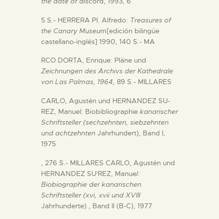
the date of disc
ord, 1993, 6
5 S.- HERRERA PI. Alfredo:
Treasures of
the Canary Museu
m[edición bilingüe
castellano-inglés] 1990, 140 S.- MA
RCO DORTA, Enrique: Pläne und
Zeichnungen des Archivs der Kathedrale
von Las Palmas, 1964,
89 S.- MILLARES
CARLO, Agustén und HERNANDEZ SU-
REZ, Manuel: Biobibliographie
kanarischer
Schriftsteller (sechzehnten, siebzehnten
und achtzehnten
Jahrhundert), Band I,
1975
, 276 S.- MILLARES CARLO, Agustén und
HERNANDEZ SU'REZ, Manue
l:
Biobiographie der kanarischen
Schriftsteller (xvi, xvii und XVIII
Jahrhunderte) , Band II (B-C), 1977