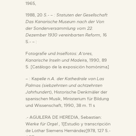
1965,
DIENSTLEISTUNGEN
1988, 20
S.- – : Statuten der Gesellschaft
Das Kanarische Museum nach der Von
DIGITALE RESSOURCEN
der Sonderversammlung vom 22.
Dezember 1930 vereinbarten Reform, 1
6
DEUTSCH
S.- – :
Fotogra
fie und Inselfotos: A'ores,
Kanarische Inseln und Madei
ra, 1990, 89
S. [Catálogo de la exposición homónima]
– : Kapel
le n.A. der Kathedrale von Las
Palmas (siebzehnten und achtzehnten
Jahrhunde
rt), Historische Denkmäler der
spanischen Musik, Ministerium für Bildung
und Wissenschaft, 1990, 38 m. 11 s
.- AGUILERA DE HEREDIA, Sebastian:
W
erke für Orgel ,
1[Estudio y transcripción
de Lothar Siemens Hernández]978, 127 S.-