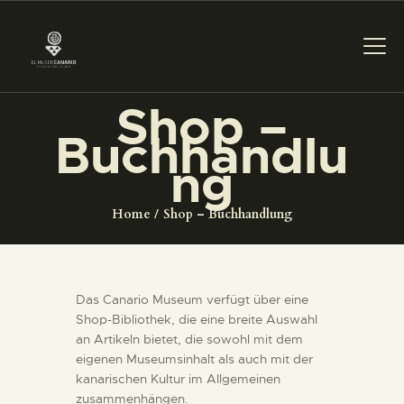
Shop –
Buchhandlu
DAS MUSEUM
ng
DIENSTLEISTUNGEN
Home
Shop – Buchhandlung
DIGITALE RESSOURCEN
Das Canario Museum verfügt über eine
DEUTSCH
Shop-Bibliothek, die eine breite Auswahl
an Artikeln bietet, die sowohl mit dem
eigenen Museumsinhalt als auch mit der
DAS MUSEUM
kanarischen Kultur im Allgemeinen
zusammenhängen.