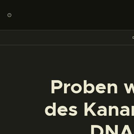
Proben 
des Kana
DNA-