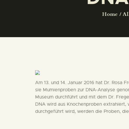
Home
Al
Am 13. und 14. Januar 2016 hat Dr. Rosa 
sie Mumienproben zur DNA-Analyse genom
Museum durchführt und mit dem Dr. Frege
DNA wird aus Knochenproben extrahiert, wa
durchgeführt wird, werden die Proben, die