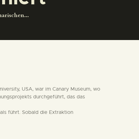
arischen...
University, USA, war im Canary Museum, wo
ngsprojekts durchgeführt, das das
ls führt. Sobald die Extraktion