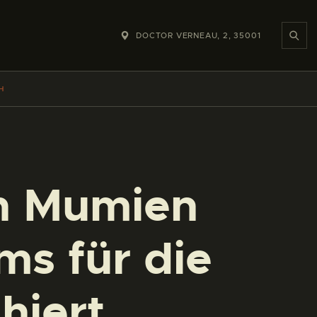
DOCTOR VERNEAU, 2, 35001
H
n Mumien
s für die
hiert