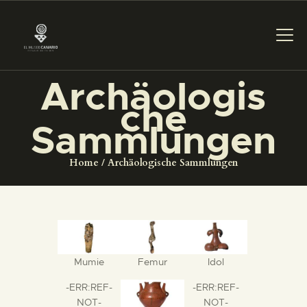
Archäologis
che
DAS MUSEUM
Sammlungen
DIENSTLEISTUNGEN
Home
Archäologische Sammlungen
DIGITALE RESSOURCEN
DEUTSCH
Mumie
Femur
Idol
DAS MUSEUM
-ERR:REF-
-ERR:REF-
NOT-
NOT-