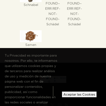
FOUND–
FOUND–
Schnabel
ERR:REF-
ERR:REF-
NOT-
NOT-
FOUND-
FOUND-
Schädel
Schädel
Samen
Tu Privacidad es importante para
nosotros. Por ello, te informamos
que utilizamos cookies propias y
de terceros para realizar análisis
de uso y medición de nuestra
página web con el fin de
personalizar contenidos,
publicidad, así como
Aceptar las Cookies
proporcionar funcionalidades en
las redes sociales o analizar