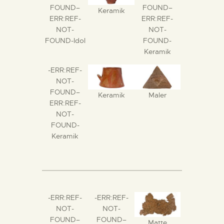
FOUND–
FOUND–
DIENSTLEISTUNGEN
Keramik
ERR:REF-
ERR:REF-
NOT-
NOT-
DIGITALE RESSOURCEN
FOUND-Idol
FOUND-
Keramik
DEUTSCH
-ERR:REF-
NOT-
FOUND–
Keramik
Maler
ERR:REF-
NOT-
FOUND-
Keramik
-ERR:REF-
-ERR:REF-
NOT-
NOT-
FOUND–
FOUND–
Matte