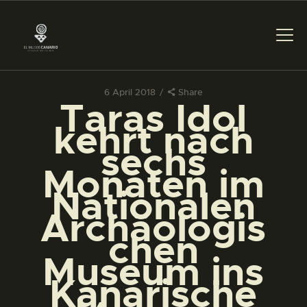
6 April 2018
Share
Taras Idol
DAS MUSEUM
kehrt nach
sechs
DIENSTLEISTUNGEN
Monaten im
Nationalen
DIGITALE RESSOURCEN
Archäologis
chen
DEUTSCH
Museum ins
Kanarische
DAS MUSEUM