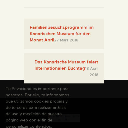
Familienbesuchsprogramm im
Kanarischen Museum für den
Monat April
27 März 2018
Das Kanarische Museum feiert
internationalen Buchtag
18 April
2018
Tu Privacidad es importante para
nosotros. Por ello, te informamos
que utilizamos cookies propias y
de terceros para realizar análisis
de uso y medición de nuestra
página web con el fin de
personalizar contenidos,