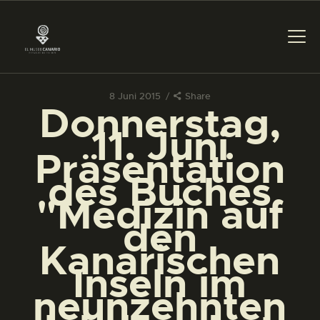
8 Juni 2015
Share
Donnerstag,
DAS MUSEUM
11. Juni
Präsentation
DIENSTLEISTUNGEN
des Buches
"Medizin auf
DIGITALE RESSOURCEN
den
Kanarischen
DEUTSCH
Inseln im
neunzehnten
DAS MUSEUM