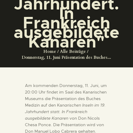
Jahrhundert.
DIENSTLEISTUNGEN
In
Frankreich
DIGITALE RESSOURCEN
ausgebildete
Kanaren"
DEUTSCH
Home
Alle Beiträge
Donnerstag, 11. Juni Präsentation des Buches...
Am kommenden Donnerstag, 11. Juni, um
20:00 Uhr findet im Saal des Kanarischen
Museums die Präsentation des Buches
Medizin auf den Ka
narischen Inseln im 19.
Jahrhundert statt. In Frankreich
ausgebildete Kanaren
von Don Nicols
Chesa Ponce. Die Präsentation wird von
Don Manuel Lobo Cabrera gehalten.