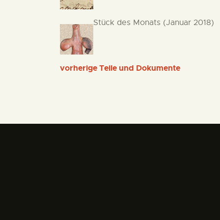
Stück des Monats (Januar 2018)
(
vorherige Teile und Dokumente