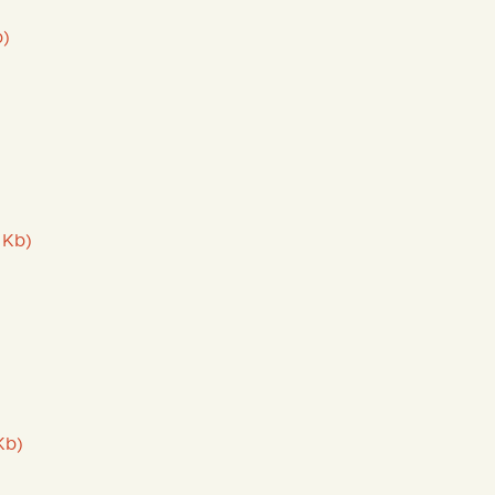
b)
 Kb)
Kb)