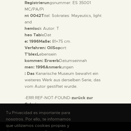
Registrierun
gsnummer: ES 35001
MC/PA/Pi
nt 0042T
itel: Sokrates: Mayeutics, light
and
hemloc
k Autor: T
heo Tab
leDat
e: 1996Maße:
81×75 cm.
Verfahren: OilSop
ort:
T'blexL
ebensein
kommen: Erwerb
Datumseinnah
men: 1996Anmerk
ungen
: Das
Kanarische Museum bewahrt ein
weiteres Werk aus derselben Serie, das
vom Autor gestiftet wurde.
-ERR:REF-NOT-FOUND-
zurück zur
Galerie
Tu Privacidad es importante para
nosotros. Por ello, te informamos
que utilizamos cookies propias y