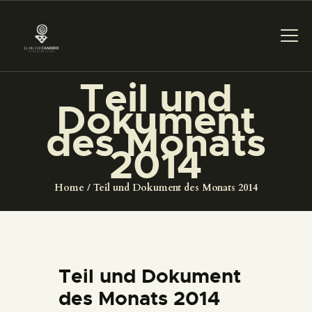
Teil und
Dokument
DAS MUSEUM
des Monats
2014
DIENSTLEISTUNGEN
Home
Teil und Dokument des Monats 2014
DIGITALE RESSOURCEN
DEUTSCH
Teil und Dokument
DAS MUSEUM
des Monats 2014