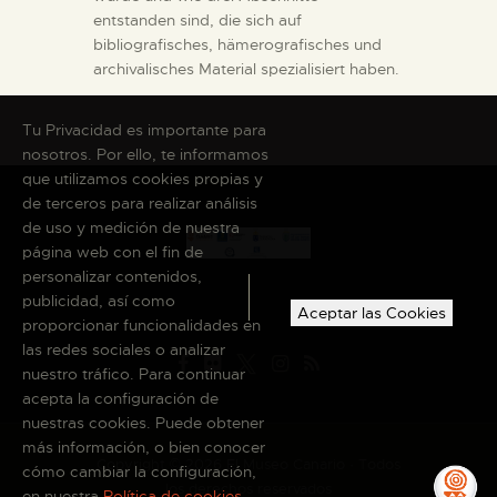
entstanden sind, die sich auf
bibliografisches, hämerografisches und
archivalisches Material spezialisiert haben.
Tu Privacidad es importante para
nosotros. Por ello, te informamos
que utilizamos cookies propias y
de terceros para realizar análisis
de uso y medición de nuestra
página web con el fin de
personalizar contenidos,
publicidad, así como
Aceptar las Cookies
proporcionar funcionalidades en
las redes sociales o analizar
nuestro tráfico. Para continuar
acepta la configuración de
nuestras cookies. Puede obtener
más información, o bien conocer
Copyright © 2026 El Museo Canario · Todos
cómo cambiar la configuración,
los derechos reservados
en nuestra
Política de cookies