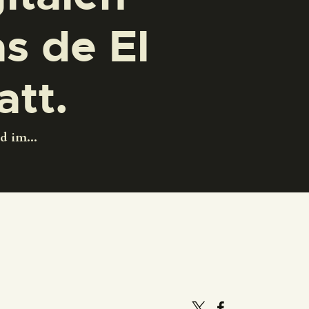
s de El
att.
d im...