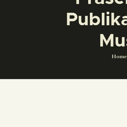
Publik
Mus
Hom