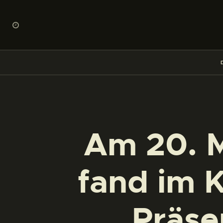
Am 20. M
fand im 
Präse