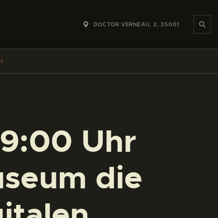
DOCTOR VERNEAU, 2, 35001
H
19:00 Uhr
useum die
italen