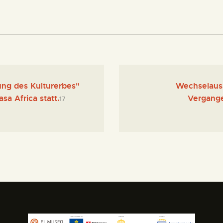
ung des Kulturerbes"
Wechselauss
sa Africa statt.
Vergange
17