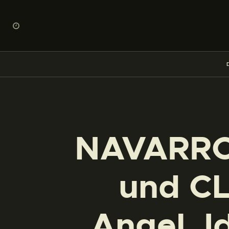
NAVARRO 
und C
Angel. 