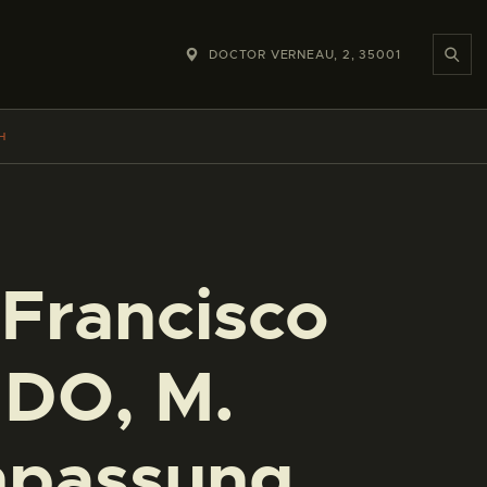
DOCTOR VERNEAU, 2, 35001
H
Francisco
DO, M.
npassung