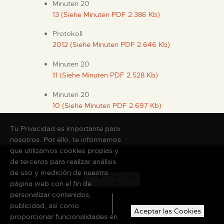
Minuten 20
13 (Siehe Minuten PDF 2.386 Kb)
Protokoll
2012 (Siehe Minuten PDF 2.646 Kb)
Minuten 20
11 (Siehe Minuten PDF 2.528 Kb)
Minuten 20
10 (Siehe Minuten PDF 2.697 Kb)
Tu Privacidad es importante para
nosotros. Por ello, te informamos
que utilizamos cookies propias y
de terceros para realizar análisis
de uso y medición de nuestra
página web con el fin de
personalizar contenidos,
publicidad, así como
Aceptar las Cookies
proporcionar funcionalidades en