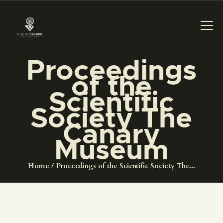
Proceedings
of the
DAS MUSEUM
Scientific
Society The
DIENSTLEISTUNGEN
Canary
Museum
DIGITALE RESSOURCEN
Home
Proceedings of the Scientific Society The...
DEUTSCH
DAS MUSEUM