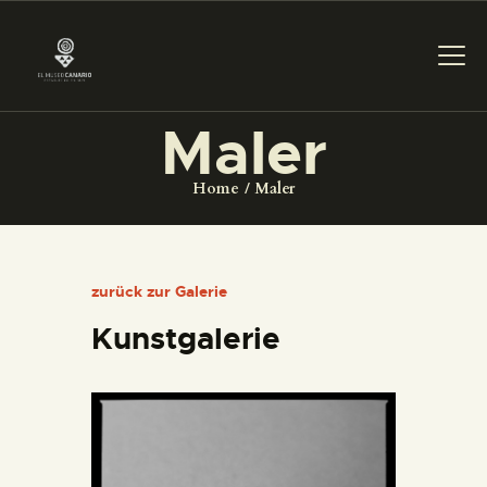
Maler
DAS MUSEUM
Home
Maler
DIENSTLEISTUNGEN
zurück zur Galerie
DIGITALE RESSOURCEN
Kunstgalerie
DEUTSCH
DAS MUSEUM