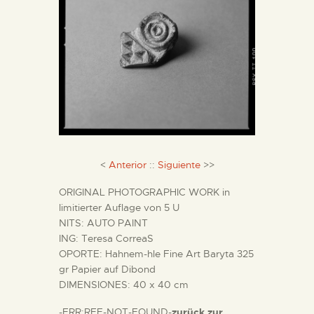
DIENSTLEISTUNGEN
DIGITALE RESSOURCEN
DEUTSCH
<
Anterior
::
Siguiente
>>
ORIGINAL PHOTOGRAPHIC WORK in
limitierter Auflage von 5 U
NITS: AUTO PAINT
ING: Teresa CorreaS
OPORTE: Hahnem-hle Fine Art Baryta 325
gr Papier auf Dibond
DIMENSIONES: 40 x 40 cm
-ERR:REF-NOT-FOUND-
zurück zur