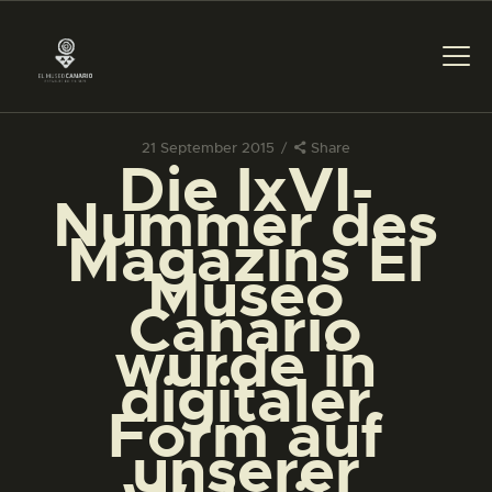
21 September 2015
Share
Die lxVI-
DAS MUSEUM
Nummer des
Magazins El
DIENSTLEISTUNGEN
Museo
Canario
DIGITALE RESSOURCEN
wurde in
digitaler
DEUTSCH
Form auf
unserer
DAS MUSEUM