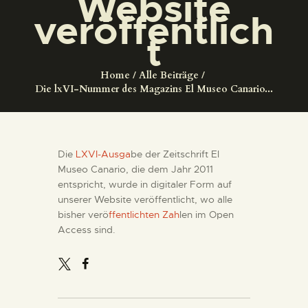
Website
DIENSTLEISTUNGEN
veröffentlich
t
DIGITALE RESSOURCEN
Home
Alle Beiträge
Die lxVI-Nummer des Magazins El Museo Canario...
DEUTSCH
Die
LXVI-Ausga
be der Zeitschrift El
Museo Canario, die dem Jahr 2011
entspricht, wurde in digitaler Form auf
unserer Website veröffentlicht, wo alle
bisher verö
ffentlichten Zah
len im Open
Access sind.