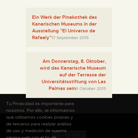
Ein Werk der Pinakothek des
Kanarischen Museums in der
Ausstellung "El Universo de
Rafaely"
17 September 2015
Am Donnerstag, 8. Oktober,
wird das Kanarische Museum
auf der Terrasse der
Universitätsstiftung von Las
Palmas sein
6 Oktober 2015
Tu Privacidad es importante para
nosotros. Por ello, te informamos
que utilizamos cookies propias y
de terceros para realizar análisis
de uso y medición de nuestra
página web con el fin de