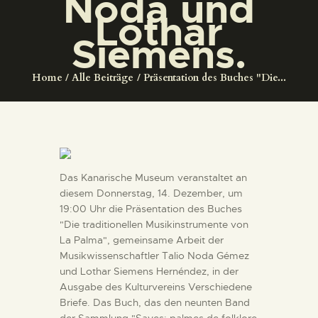
Noda und
DIENSTLEISTUNGEN
Lothar
Siemens.
DIGITALE RESSOURCEN
Home
Alle Beiträge
Präsentation des Buches "Die...
DEUTSCH
Das Kanarische Museum veranstaltet an
diesem Donnerstag, 14. Dezember, um
19:00 Uhr die Präsentation des Buches
"Die traditionellen Musikinstrumente von
La Palma", gemeinsame Arbeit der
Musikwissenschaftler Talio Noda Gémez
und Lothar Siemens Hernéndez, in der
Ausgabe des Kulturvereins Verschiedene
Briefe. Das Buch, das den neunten Band
der Sammlung "Sayes: palmes de folklore