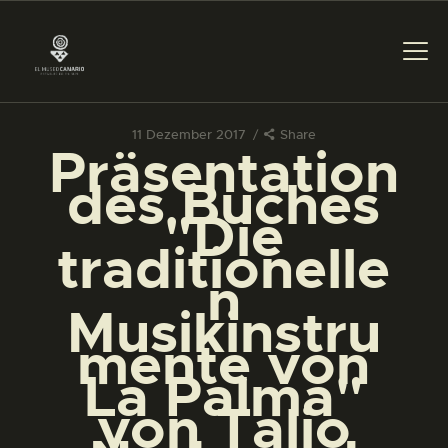
11 Dezember 2017
Share
Präsentation
DAS MUSEUM
des Buches
"Die
DIENSTLEISTUNGEN
traditionelle
n
DIGITALE RESSOURCEN
Musikinstru
mente von
DEUTSCH
La Palma"
von Talio
DAS MUSEUM