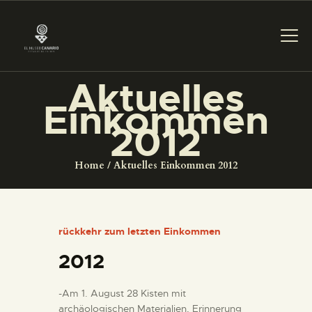
Aktuelles
Einkommen
DAS MUSEUM
2012
DIENSTLEISTUNGEN
Home
Aktuelles Einkommen 2012
DIGITALE RESSOURCEN
rückkehr zum letzten Einkommen
DEUTSCH
2012
DAS MUSEUM
-Am 1. August 28 Kisten mit
archäologischen Materialien, Erinnerung