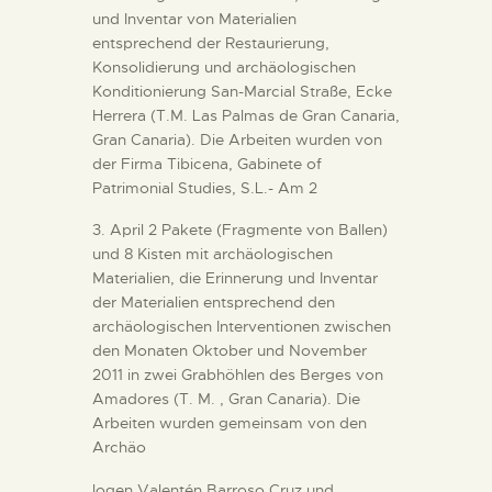
DIENSTLEISTUNGEN
und Inventar von Materialien
entsprechend der Restaurierung,
Konsolidierung und archäologischen
DIGITALE RESSOURCEN
Konditionierung San-Marcial Straße, Ecke
Herrera (T.M. Las Palmas de Gran Canaria,
Gran Canaria). Die Arbeiten wurden von
DEUTSCH
der Firma Tibicena, Gabinete of
Patrimonial Studies, S.L.- Am 2
3. April 2 Pakete (Fragmente von Ballen)
und 8 Kisten mit archäologischen
Materialien, die Erinnerung und Inventar
der Materialien entsprechend den
archäologischen Interventionen zwischen
den Monaten Oktober und November
2011 in zwei Grabhöhlen des Berges von
Amadores (T. M. , Gran Canaria). Die
Arbeiten wurden gemeinsam von den
Archäo
logen Valentén Barroso Cruz und