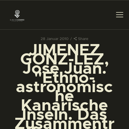
28 Januar 2010
Share
JIMENEZ
DAS MUSEUM
GONZ-LEZ,
José Juan.
DIENSTLEISTUNGEN
"Ethno-
astronomisc
DIGITALE RESSOURCEN
he
Kanarische
DEUTSCH
Inseln. Das
Zusammentr
DAS MUSEUM