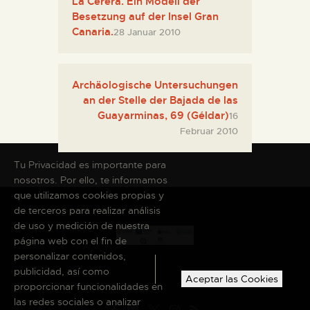
La Cerera. Ein Modell der
Besetzung auf der Insel Gran
Canaria.
28 Januar 2010
Archäologische Untersuchungen
an der Stelle der Bajada de las
Guayarminas, 69 (Géldar)
16
Februar 2010
Tu Privacidad es importante para
nosotros. Por ello, te informamos
que utilizamos cookies propias y
de terceros para realizar análisis
de uso y medición de nuestra
página web con el fin de
personalizar contenidos,
publicidad, así como
Aceptar las Cookies
proporcionar funcionalidades en
las redes sociales o analizar