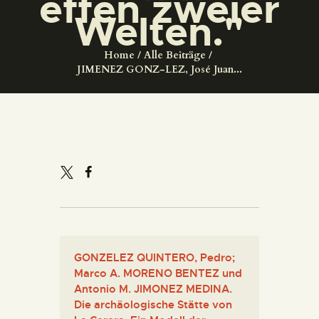
effen zweier
DIENSTLEISTUNGEN
Welten."
DIGITALE RESSOURCEN
Home
Alle Beiträge
JIMENEZ GONZ-LEZ, José Juan...
DEUTSCH
GONZELEZ QUINTERO, Pedro;
Marco A. MORENO BENTEZ und
Antonio M. JIMONEZ MEDINA.
Die archäologische Stätte von