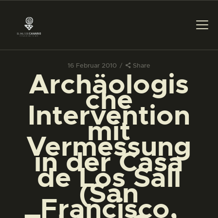
16 Februar 2010
Share
Archäologis
DAS MUSEUM
che
Intervention
DIENSTLEISTUNGEN
mit
Vermessung
DIGITALE RESSOURCEN
in der Casa
de Los Sall
DEUTSCH
(San
Francisco,
DAS MUSEUM