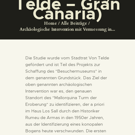
Telde – Gran
DIENSTLEISTUNGEN
Canaria)
DIGITALE RESSOURCEN
Home
Alle Beiträge
Archäologische Intervention mit Vermessung in...
DEUTSCH
Die Studie wurde vom Stadtrat Von Telde
gefördert und ist Teil des Projekts zur
Schaffung des "Besuchermuseums" in
dem genannten Grundstück. Das Ziel der
oben genannten archäologischen
Intervention war es, den genauen
Standort des "Mallorquina Turm der
Eroberung" zu identifizieren, der a priori
im Haus Los Sall durch den Historiker
Rumeu de Armas in den 1950er Jahren,
aus der Identifizierung eines konopalen
Bogens heute verschwunden. Die ersten