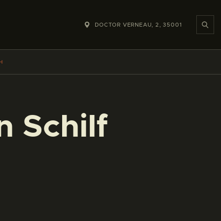
DOCTOR VERNEAU, 2, 35001
H
 Schilf