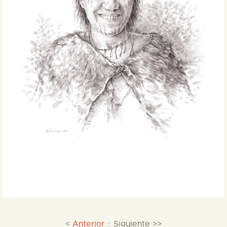
<
Anterior
:: Siguiente >>