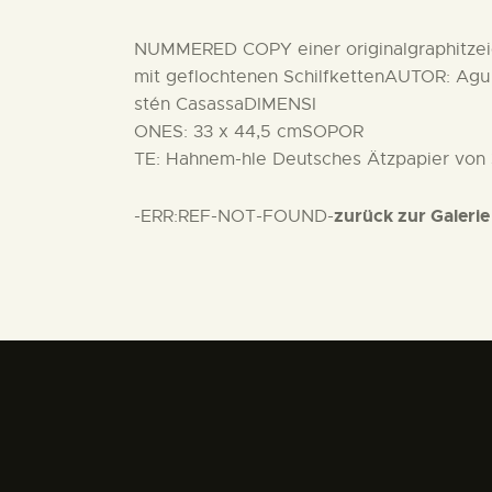
NUMMERED COPY einer originalgraphitzeic
mit geflochtenen SchilfkettenAUTOR: Agu
stén CasassaDIMENSI
ONES: 33 x 44,5 cmSOPOR
TE: Hahnem-hle Deutsches Ätzpapier von
zurück zur Galerie
-ERR:REF-NOT-FOUND-