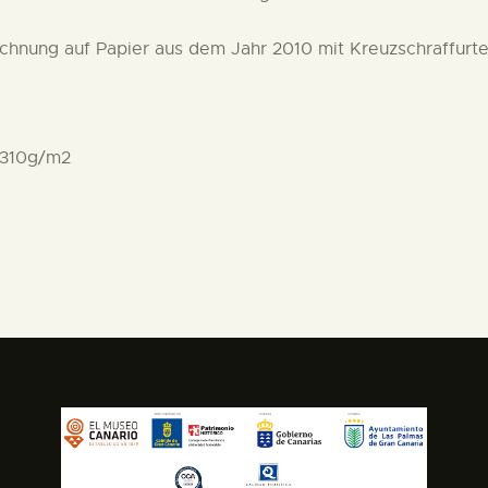
hnung auf Papier aus dem Jahr 2010 mit Kreuzschraffurte
 310g/m2