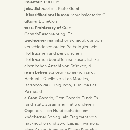
Inventar: 1
.901Ob
jekt: Sc
hädel mit KieferGeral
-Klassifikation: Human r
emainsMateria: C
ultural
BoneCon
text: Prehistory of
Gran
CanariaBeschreibung: Er
wachsener mä
nnlicher Schädel, der von
verschiedenen oralen Pathologien wie
Hohlräumen und periapischen
Hohlräumen betroffen ist, zusätzlich zu
einer hohen Anzahl von Stücken, d
ie im Leben v
erloren gegangen sind.
Herkunft: Quelle von Los Morales,
Barranco de Guiniguada, T. M. de Las
Palmas d
e Gran Ca
naria, Gran Canaria.Fund: Es
fand statt, zusammen mit 5 anderen
Objekten – ein Hundeschädel, ein
knöcherner Schlag, ein Fragment von
Iliasknochen und zwei Lapas-, während
einer Ausgrabung von Diego Ripoche