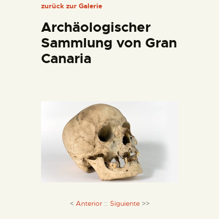
zurück zur Galerie
DIENSTLEISTUNGEN
Archäologischer
DIGITALE RESSOURCEN
Sammlung von Gran
Canaria
DEUTSCH
<
Anterior
::
Siguiente
>>