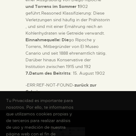
und Torrens im Sommer 1
902
geführt.Reasoned Klassifizierung: Diese
Verletzungen sind häufig in der Prähistorin
, und sind mit einer Ernährung reich an
Kohlenhydraten wie Getreide verwandt.
Einnahmequelle: Die
go Ripoche y
Torrens, Mitbegründer von El Museo
Canario und seit 1888 ehrenamtlich tätig.
Darüber hinaus Konservative der
Institution zwischen 1915 und 192
7.Datum des Beitritts
: 15. August 1902
-ERR:REF-NOT-FOUND-
zurück zur
Galerie
Tu Privacidad es importante para
nosotros. Por ello, te informamos
que utilizamos cookies propias y
de terceros para realizar análisis
de uso y medición de nuestra
página web con el fin de