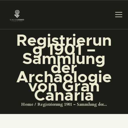
Registrierun
g 1901 –
DAS MUSEUM
Sammlung
der
DIENSTLEISTUNGEN
Archäologie
von Gran
DIGITALE RESSOURCEN
Canaria
DEUTSCH
Home
Registrierung 1901 – Sammlung der...
DAS MUSEUM