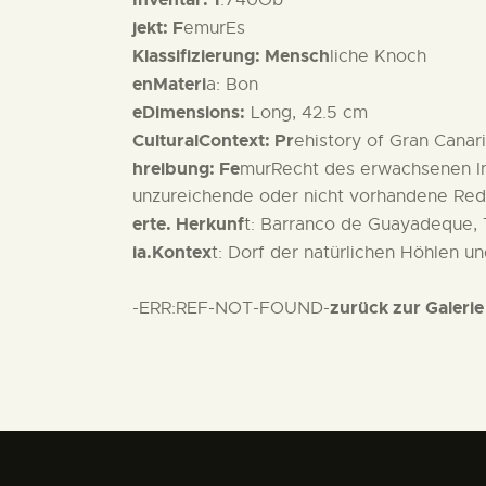
jekt: F
emurEs
Klassifizierung: Mensch
liche Knoch
enMateri
a: Bon
eDimensions:
Long, 42.5 cm
CulturalContext: Pr
ehistory of Gran Canar
hreibung: Fe
murRecht des erwachsenen Ind
unzureichende oder nicht vorhandene Reduk
erte. Herkunf
t: Barranco de Guayadeque, 
ia.Kontex
t: Dorf der natürlichen Höhlen u
zurück zur Galerie
-ERR:REF-NOT-FOUND-