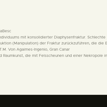
iaBesc
ividuums mit konsolidierter Diaphysenfraktur. Schlechte 
tion (Manipulation) der Fraktur zurückzuführen, die die B
T.M. Von Agaimes-Ingenio, Gran Canar
nd Raumkunst, die mit Felsscheunen und einer Nekropole in