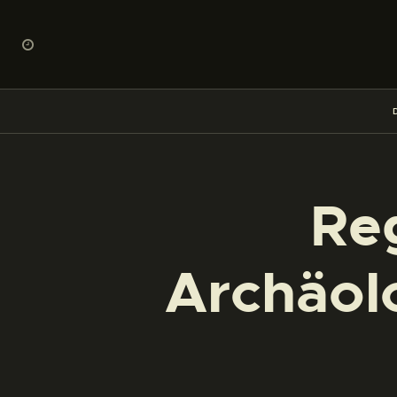
Reg
Archäol