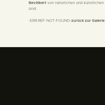
Bevölkert
von natürlichen und künstlichen
sind.
zurück zur Galerie
-ERR:REF-NOT-FOUND-