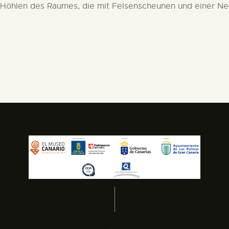
 Höhlen des Raumes, die mit Felsenscheunen und einer Ne