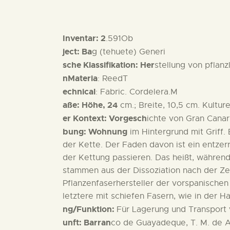
Inventar: 2
.591Ob
ject: Ba
g (tehuete) Generi
sche Klassifikation: Her
stellung von pflanz
nMateria
: ReedT
echnical
: Fabric. Cordelera.M
aße: Höhe, 24
cm.; Breite, 10,5 cm. Kulture
er Kontext: Vorgesch
ichte von Gran Canar
bung: Wohnung
im Hintergrund mit Griff.
der Kette. Der Faden davon ist ein entzer
der Kettung passieren. Das heißt, während
stammen aus der Dissoziation nach der Zer
Pflanzenfaserhersteller der vorspanische
letztere mit schiefen Fasern, wie in der
ng/Funktion:
Für Lagerung und Transport
unft: Barran
co de Guayadeque, T. M. de A