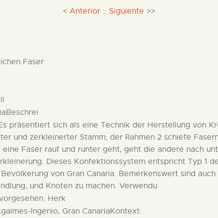
<
Anterior
::
Siguiente
>>
lichen Faser
ll
iaBeschrei
 Es präsentiert sich als eine Technik der Herstellung von
rter und zerkleinerter Stamm; der Rahmen 2 schiefe Faser
 eine Faser rauf und runter geht, geht die andere nach u
kleinerung. Dieses Konfektionssystem entspricht Typ 1 der
n Bevölkerung von Gran Canaria. Bemerkenswert sind auch d
 Handlung, und Knoten zu machen. Verwendu
 vorgesehen. Herk
gaimes-Ingenio, Gran CanariaKontext: