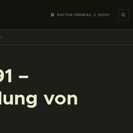
DOCTOR VERNEAU, 2, 35001
H
91 –
lung von